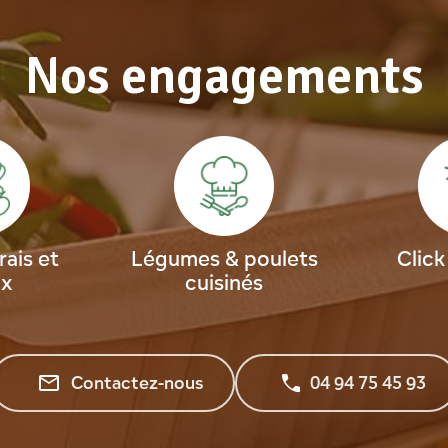
Nos engagements
rais et
Légumes & poulets
Click
ux
cuisinés
mail_outline
Contactez-nous
04 94 75 45 93