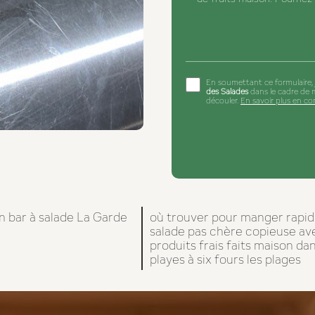
En soumettant ce formulaire, j
des Salades
dans le cadre de 
découler.
En savoir plus en con
n bar à salade La Garde
où trouver pour manger rapi
salade pas chère copieuse av
produits frais faits maison da
playes à six fours les plages