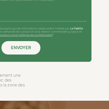
'accepte que les informations saisies soient traitées par
La Palette
ma demande de contact et de la relation commerciale qui peut en
sultant notre politique de confidentialité.
*
dement une
ec des
ns la zone des