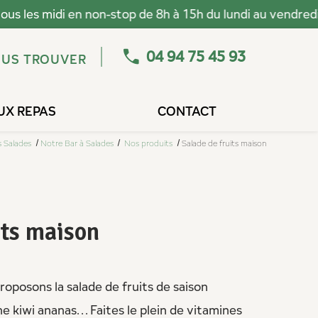
04 94 75 45 93
US TROUVER
UX REPAS
CONTACT
s Salades
Notre Bar à Salades
Nos produits
Salade de fruits maison
its maison
roposons la salade de fruits de saison
kiwi ananas. . . Faites le plein de vitamines