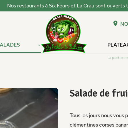
location_on
NO
SALADES
PLATEA
La palette de
Salade de fru
Tous les jours nous vous p
clémentines corses banane 