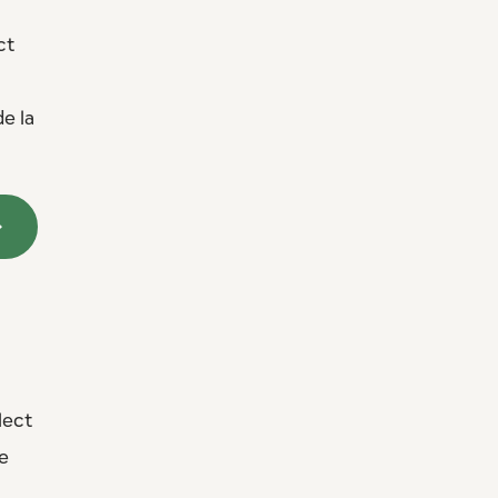
ct
de la
lect
e