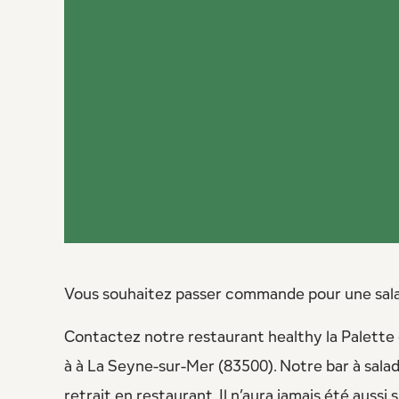
Vous souhaitez passer commande pour une sal
Contactez notre restaurant healthy la Palette d
à à La Seyne-sur-Mer (83500). Notre bar à sal
retrait en restaurant. Il n’aura jamais été aussi 