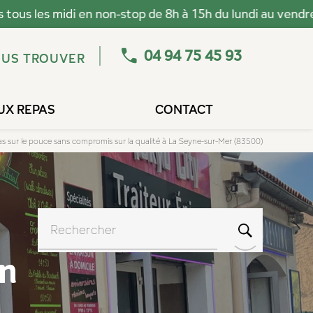
04 94 75 45 93
US TROUVER
UX REPAS
CONTACT
pas sur le pouce sans compromis sur la qualité à La Seyne-sur-Mer (83500)
s
Rechercher
un