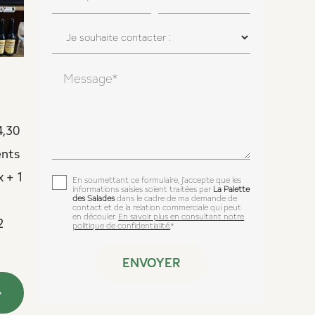
Message*
4,30
ents
x + 1
En soumettant ce formulaire, j'accepte que les
informations saisies soient traitées par
La Palette
des Salades
dans le cadre de ma demande de
contact et de la relation commerciale qui peut
en découler.
En savoir plus en consultant notre
2
politique de confidentialité.
*