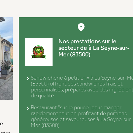
Nos prestations sur le
secteur de à La Seyne-sur-
Mer (83500)
Sandwicherie à petit prix à La Seyne-sur-M
(83500) offrant des sandwiches frais et
personnalisés, préparés avec des ingrédien
de qualité
Restaurant "sur le pouce" pour manger
rapidement tout en profitant de portions
généreuses et savoureuses à La Seyne-sur-
le
Mer (83500)