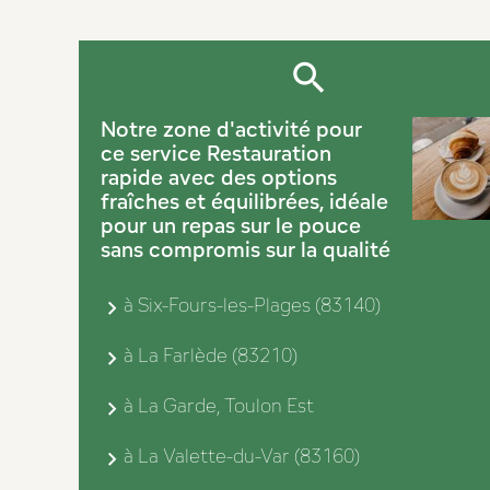
Notre zone d'activité pour
ce service Restauration
rapide avec des options
fraîches et équilibrées, idéale
pour un repas sur le pouce
sans compromis sur la qualité
à Six-Fours-les-Plages (83140)
à La Farlède (83210)
à La Garde, Toulon Est
à La Valette-du-Var (83160)