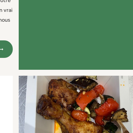
notre
n vrai
 nous