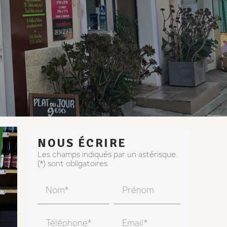
NOUS ÉCRIRE
Les champs indiqués par un astérisque
(*) sont obligatoires
Nom*
Prénom
Téléphone*
Email*