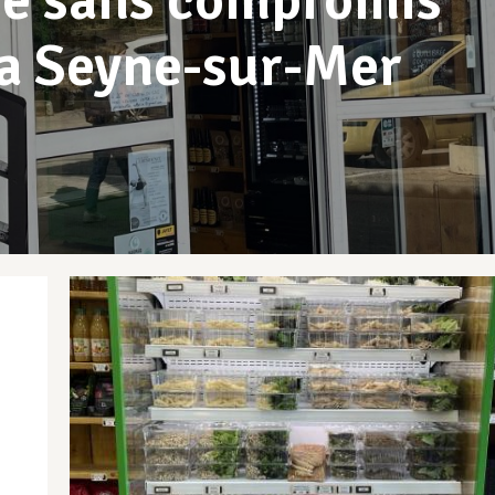
uce sans compromis
 La Seyne-sur-Mer