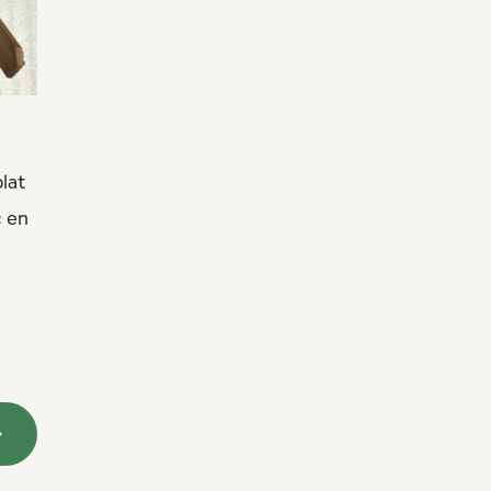
lat
c en