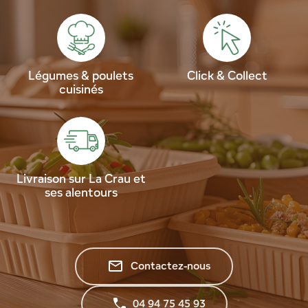
Légumes & poulets
Click & Collect
cuisinés
Livraison sur La Crau et
ses alentours
mail_outline
Contactez-nous
04 94 75 45 93