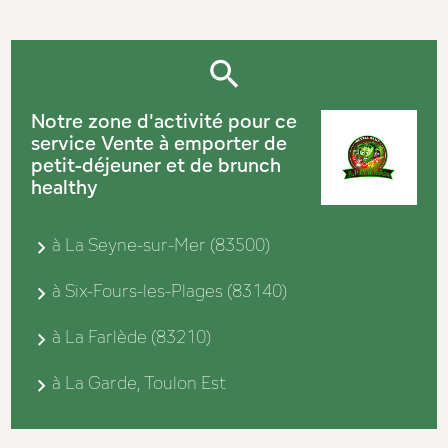
Notre zone d'activité pour ce
service Vente à emporter de
petit-déjeuner et de brunch
healthy
à La Seyne-sur-Mer (83500)
à Six-Fours-les-Plages (83140)
à La Farlède (83210)
à La Garde, Toulon Est