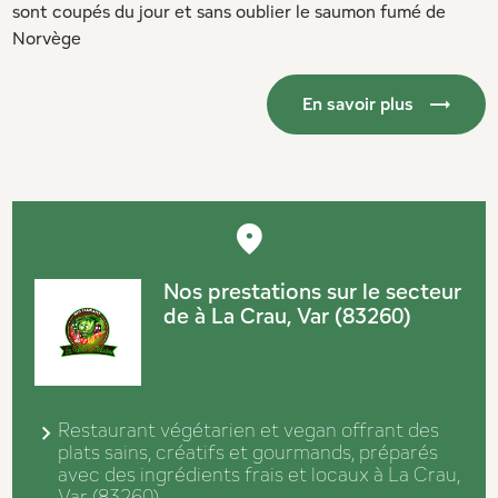
sont coupés du jour et sans oublier le saumon fumé de
Norvège
En savoir plus
Nos prestations sur le secteur
de à La Crau, Var (83260)
Restaurant végétarien et vegan offrant des
plats sains, créatifs et gourmands, préparés
avec des ingrédients frais et locaux à La Crau,
Var (83260)