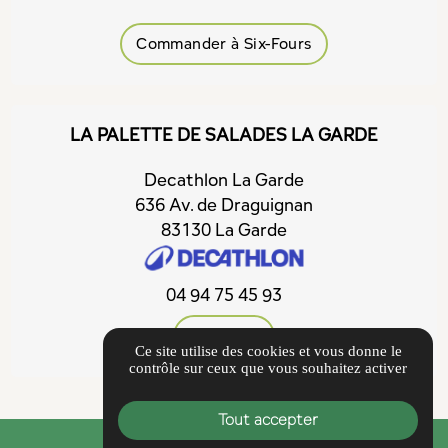
Commander à Six-Fours
LA PALETTE DE SALADES LA GARDE
Decathlon La Garde
636 Av. de Draguignan
83130 La Garde
04 94 75 45 93
Itinéraire
Ce site utilise des cookies et vous donne le
contrôle sur ceux que vous souhaitez activer
Tout accepter
Guide local
local_mall
COMMANDER EN LIGNE