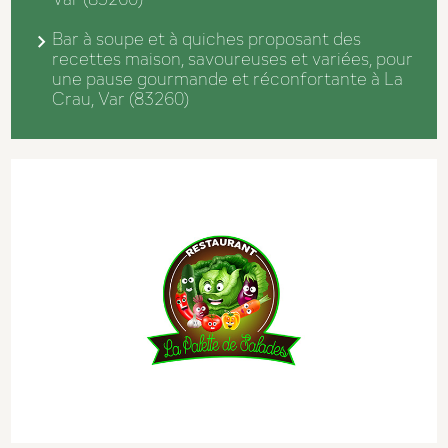
Bar à soupe et à quiches proposant des
recettes maison, savoureuses et variées, pour
une pause gourmande et réconfortante à La
Crau, Var (83260)